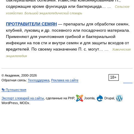
бактериальных болезней. Известны комбинированные П.,
содержащие кроме фунгицида или бактерицида… …
Сельское
хозяйство. Большой энциклопедический словарь
ПРОТРАВИТЕЛИ СЕМЯН
— препараты для обработки семян,
клубней, луковиц и др. посевного или посадочного материала.
Применяют для уничтожения грибной и бактериальной
инфекции на пов сти и внутри семян и для защиты всходов от
вредителей. По своему назначению П. с. могут… …
Химическая
энциклопедия
© Академик, 2000-2026
18+
Обратная связь:
Техподдержка
,
Реклама на сайте
👣 Путешествия
Экспорт словарей на сайты
, сделанные на PHP,
Joomla,
Drupal,
WordPress, MODx.